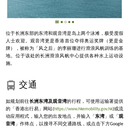
位于长洲东部的东湾和观音湾是岛上两个泳滩，极受度假
人士欢迎。观音湾更是香港首位夺得奥运奖牌（更是金
牌），被称为「风之后」的李丽珊进行滑浪风帆训练的基
地。位于该处的长洲滑浪风帆中心提供各种水上运动设
施。
交通
如规划前往
长洲东湾及观音湾
的行程，可使用运输署提供
的「香港出行易」网站(
https://www.hkemobility.gov.hk
)或流
动应用程式，输入您的出发地点，并输入「
东湾
」或「
观
音湾
」作终点，以搜寻不同交通路线，或点击下方Google