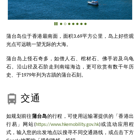
蒲台岛位于香港最南面，面积3.69平方公里，岛上好些观
光点可远眺一望无际的大海。
蒲台岛上怪石奇多，如僧人石、棺材石、佛手岩及乌龟
石。沿山径及石阶走到南端海边，更可欣赏有数千年历
史、于1979年列为古蹟的蒲台石刻。
交通
如规划前往
蒲台岛
的行程，可使用运输署提供的「香港出
行易」网站(
https://www.hkemobility.gov.hk
)或流动应用程
式，输入您的出发地点以搜寻不同交通路线，或点击下方