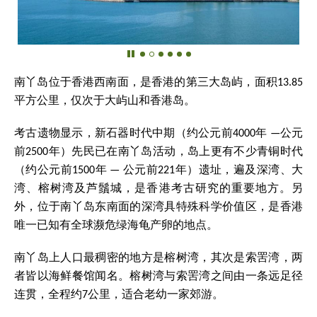
南丫岛位于香港西南面，是香港的第三大岛屿，面积13.85
平方公里，仅次于大屿山和香港岛。
考古遗物显示，新石器时代中期（约公元前4000年 —公元
前2500年）先民已在南丫岛活动，岛上更有不少青铜时代
（约公元前1500年 — 公元前221年）遗址，遍及深湾、大
湾、榕树湾及芦鬚城，是香港考古研究的重要地方。另
外，位于南丫岛东南面的深湾具特殊科学价值区，是香港
唯一已知有全球濒危绿海龟产卵的地点。
南丫岛上人口最稠密的地方是榕树湾，其次是索罟湾，两
者皆以海鲜餐馆闻名。榕树湾与索罟湾之间由一条远足径
连贯，全程约7公里，适合老幼一家郊游。