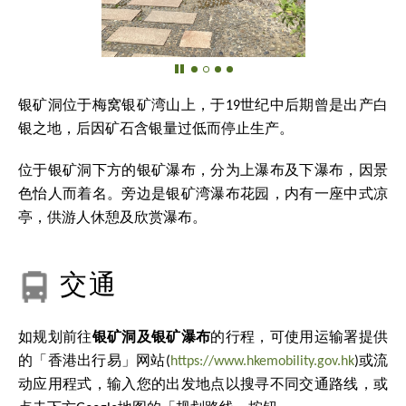
银矿洞位于梅窝银矿湾山上，于19世纪中后期曾是出产白
银之地，后因矿石含银量过低而停止生产。
位于银矿洞下方的银矿瀑布，分为上瀑布及下瀑布，因景
色怡人而着名。旁边是银矿湾瀑布花园，内有一座中式凉
亭，供游人休憩及欣赏瀑布。
交通
如规划前往
银矿洞及银矿瀑布
的行程，可使用运输署提供
的「香港出行易」网站(
https://www.hkemobility.gov.hk
)或流
动应用程式，输入您的出发地点以搜寻不同交通路线，或