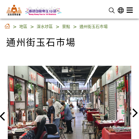
民 政 事 務 總 署
通州街玉石巿場
地區
深水埗區
景點
通州街玉石巿場
通州街玉石巿場