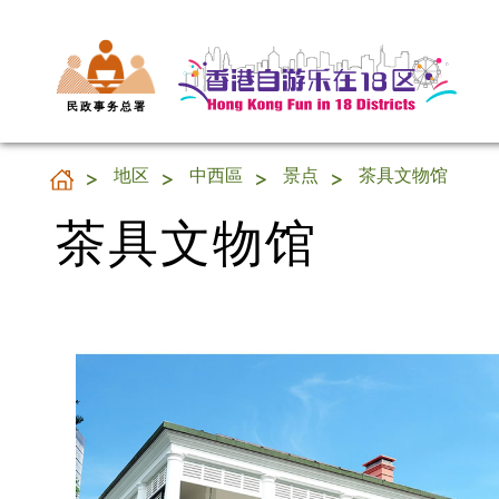
民 政 事 务 总 署
茶具文物馆
地区
中西區
景点
茶具文物馆
茶具文物馆