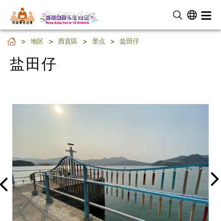
民 政 事 务 总 署
盐田仔
地区
西貢區
景点
盐田仔
盐田仔