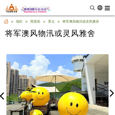
民 政 事 务 总 署
将军澳风物汛或灵风雅舍
地区
西貢區
景点
将军澳风物汛或灵风雅舍
将军澳风物汛或灵风雅舍