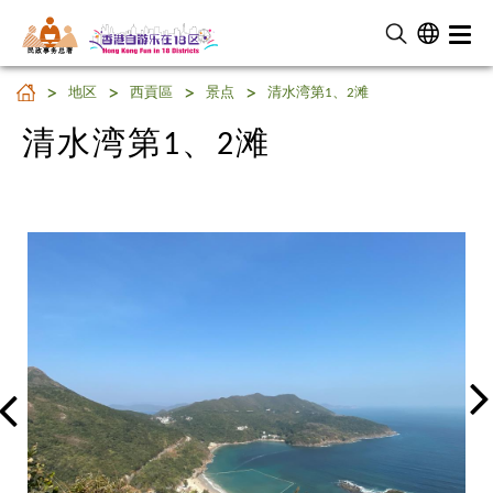
民 政 事 务 总 署
清水湾第1、2滩
地区
西貢區
景点
清水湾第1、2滩
清水湾第1、2滩