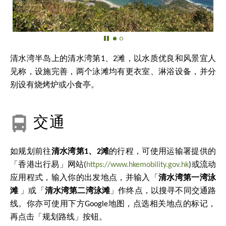
清水湾半岛上的清水湾第1、2滩，以水质优良和风景宜人
见称，设施完善，两个泳滩均有更衣室、淋浴设备，并分
别设有烧烤炉或小食亭。
交通
如规划前往
清水湾第1、2滩
的行程，可使用运输署提供的
「香港出行易」网站(
https://www.hkemobility.gov.hk
)或流动
应用程式，输入你的出发地点，并输入「
清水湾第一湾泳
滩
」或「
清水湾第二湾泳滩
」作终点，以搜寻不同交通路
线。你亦可使用下方Google地图，点选相关地点的标记，
再点击「规划路线」按钮。