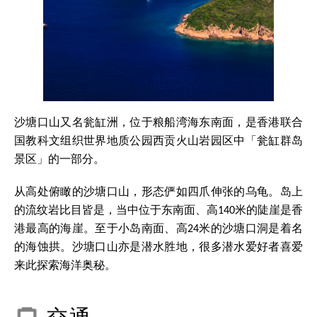
沙塘口山又名瓮缸洲，位于粮船湾海东南面，是香港联合
国教科文组织世界地质公园西贡火山岩园区中「瓮缸群岛
景区」的一部分。
从高处俯瞰的沙塘口山，形态俨如四爪伸张的乌龟。岛上
的流纹岩比目皆是，当中位于东南面、高140米的陡崖是香
港最高的海崖。至于小岛南面、高24米的沙塘口洞是着名
的海蚀拱。沙塘口山亦是潜水胜地，很多潜水爱好者喜爱
来此探索海洋奥秘。