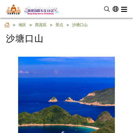
民 政 事 务 总 署
沙塘口山
地区
西貢區
景点
沙塘口山
沙塘口山