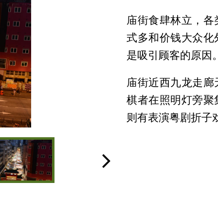
庙街食肆林立，各
式多和价钱大众化
是吸引顾客的原因
庙街近西九龙走廊
棋者在照明灯旁聚
则有表演粤剧折子