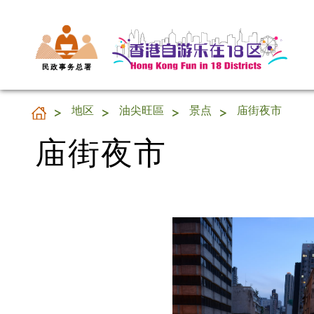
民 政 事 务 总 署
庙街夜市
地区
油尖旺區
景点
庙街夜市
庙街夜市