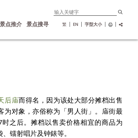
景点推介
景点搜寻
繁
EN
字型大小
天后庙
而得名，因为该处大部分摊档出售
客为对象，亦俗称为「男人街」。庙街最
7时之后。摊档以售卖价格相宜的商品为
袋、镭射唱片及钟錶等。