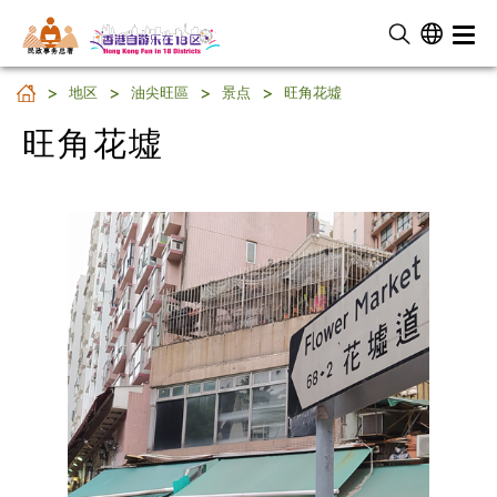
民 政 事 务 总 署
旺角花墟
地区
油尖旺區
景点
旺角花墟
旺角花墟