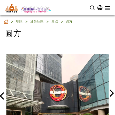
民 政 事 务 总 署
圆方
地区
油尖旺區
景点
圆方
圆方