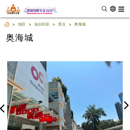
民 政 事 务 总 署
奥海城
地区
油尖旺區
景点
奥海城
奥海城