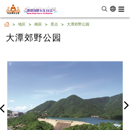
民 政 事 务 总 署
大潭郊野公园
地区
南區
景点
大潭郊野公园
大潭郊野公园