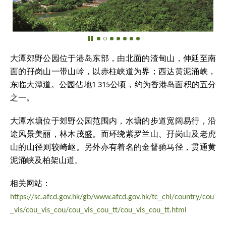
大潭郊野公园位于港岛东部，由北面的渣甸山，伸延至南
面的孖岗山一带山岭，以赤柱峡道为界；西达黄泥涌峡，
东临大潭道。公园佔地
1 315
公顷，约为香港岛面积的五分
之一。
大潭水塘位于郊野公园范围内，水塘的步道宽阔易行，沿
途风景美丽，林木茂盛。而环绕紫罗兰山、孖岗山及老虎
山的山径则较崎岖。另外亦有着名的金督驰马径，贯通黄
泥涌峡及柏架山道。
相关网站：
https://sc.afcd.gov.hk/gb/www.afcd.gov.hk/tc_chi/country/cou
_vis/cou_vis_cou/cou_vis_cou_tt/cou_vis_cou_tt.html