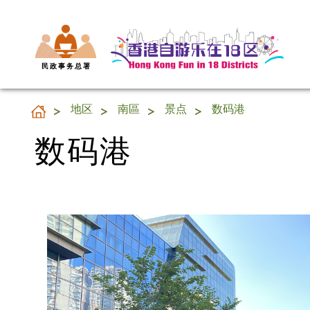
民 政 事 务 总 署
数码港
地区
南區
景点
数码港
数码港