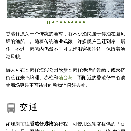
香港仔原为一个传统的渔村，有不少渔民居于停泊在避风
塘的渔船上。随着传统渔业式微，许多艇户已迁到岸上居
住。不过，港湾内仍然不时可见渔船穿梭往还，保留着渔
港风貌。
游人可在香港仔海滨公园欣赏香港仔港湾的景緻，或乘搭
街渡往来鸭脷洲、赤柱和
蒲台岛
，而附近的香港仔中心购
物商场更是不可错过的购物消闲好去处。
交通
如规划前往
香港仔港湾
的行程，可使用运输署提供的「香