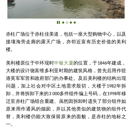
赤柱广场位于赤柱佳美道，包括一座大型购物中心，以及
接壤海旁走廊的露天广场，亦邻近富有历史价值的美利
楼。
美利楼原位于中环现时
中银大厦
的位置，于1846年建成，
大楼的设计饶富维多利亚时期的建筑风格，曾先后用作驻
港英军军营和政府部门的办事处。及后美利楼的结构出现
问题，加上社会对中区土地需求殷切，大楼于1982年拆
卸，并将拆卸下来的
3 000
多件组件编上号码，在1998年移
迁至赤柱广场组合重建。虽然因拆卸时遗失了部分组件如
原来用作通风的烟囱，并以其他类似的建筑物的组件代
替，美利楼仍能大致保留原来的面貌，是赤柱的地标之
一。