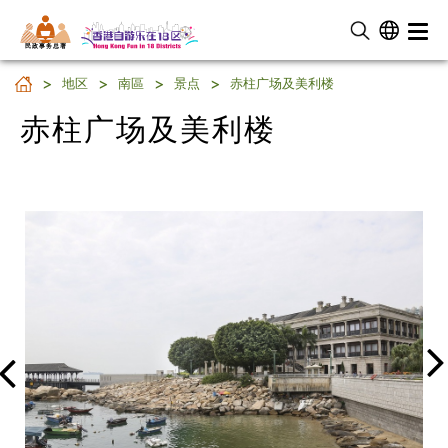
民 政 事 务 总 署
赤柱广场及美利楼
地区
南區
景点
赤柱广场及美利楼
赤柱广场及美利楼