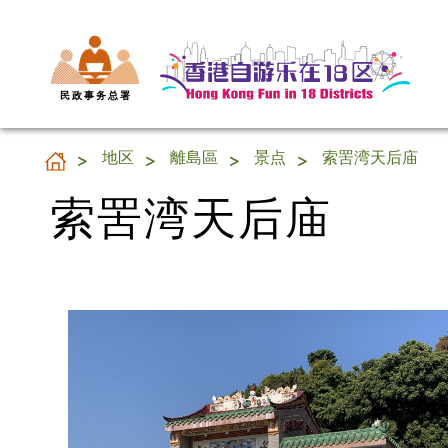
民 政 事 务 总 署
索罟湾天后庙
地区
離島區
景点
索罟湾天后庙
索罟湾天后庙