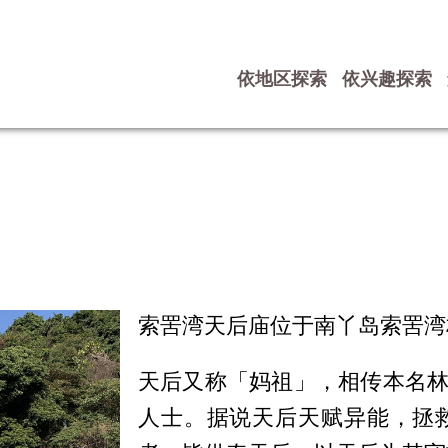
依地区探索
依兴趣探索
索罟湾天后庙位于南丫岛索罟湾
天后又称「妈祖」，相传本名林默娘
人士。据说天后天赋异能，拯