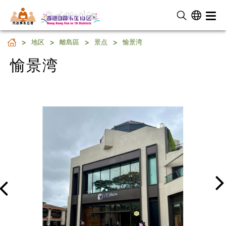
民 政 事 务 总 署
愉景湾
地区
離島區
景点
愉景湾
愉景湾