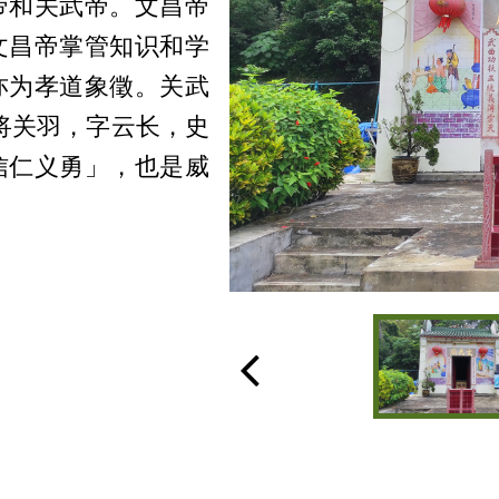
帝和关武帝。文昌帝
文昌帝掌管知识和学
亦为孝道象徵。关武
名将关羽，字云长，史
信仁义勇」，也是威