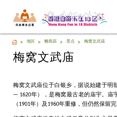
民 政 事 务 总 署
梅窝文武庙
地区
離島區
景点
梅窝文武庙
梅窝文武庙
梅窝文武庙位于白银乡，据说始建于明朝万
— 1620年），是梅窝最古老的庙宇。庙
（1901年）及1960年重修，但仍然保留