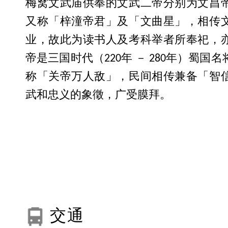
梅窝文武庙供奉的文武二帝分别为文昌
又称「梓潼帝君」及「文曲星」，相传
业，故此为读书人及考科举者所奉祀，
帝是三国时代（220年 － 280年）蜀国
称「关帝万人敌」，民间相传兼备「智
武和忠义的象徵，广受膜拜。
交通