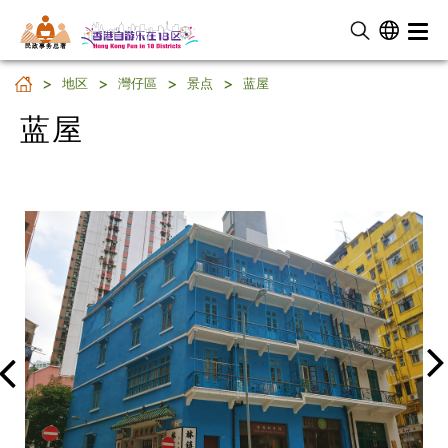
民 政 事 务 总 署
蓝屋
地区
灣仔區
景点
蓝屋
蓝屋