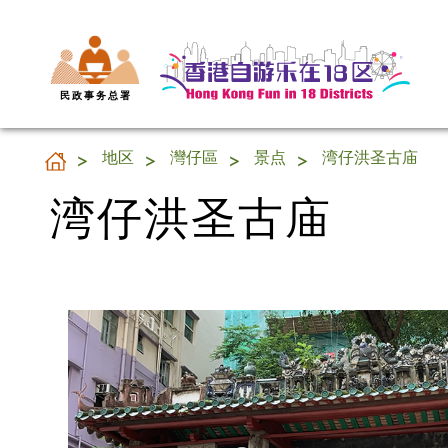
民 政 事 务 总 署
湾仔洪圣古庙
地区
灣仔區
景点
湾仔洪圣古庙
湾仔洪圣古庙