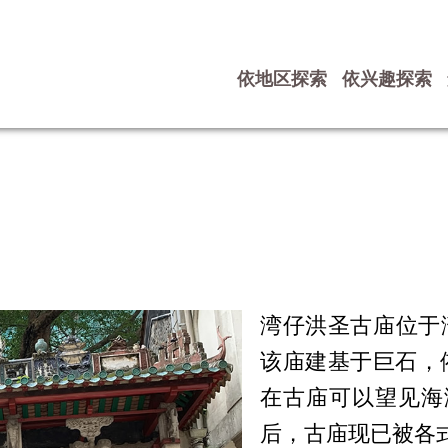
依地区探索
依兴趣探索
湾仔洪圣古庙位于
该庙建基于巨石，
在古庙可以望见海
后，古庙现已被各