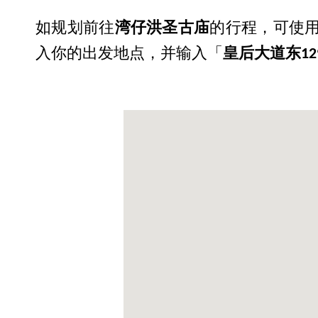
如规划前往
湾仔洪圣古庙
的行程，可使用
入你的出发地点，并输入「
皇后大道东129