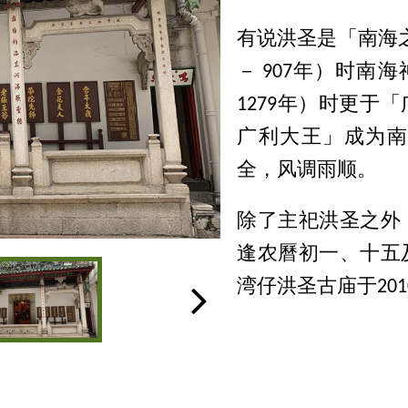
有说洪圣是「南海
－ 907年）时南
1279年）时更
广利大王」成为南
全，风调雨顺。
除了主祀洪圣之外
逢农曆初一、十五
湾仔洪圣古庙于20