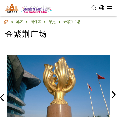
民 政 事 务 总 署
金紫荆广场
地区
灣仔區
景点
金紫荆广场
金紫荆广场