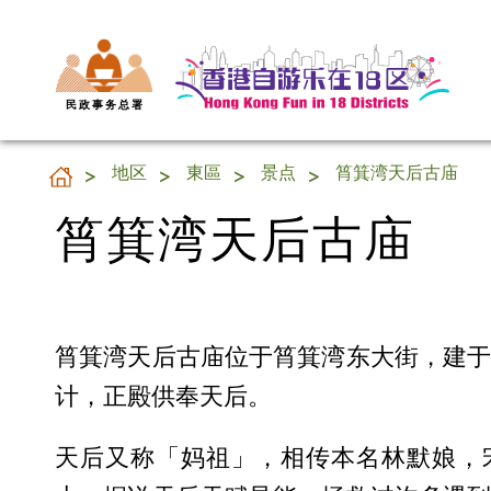
民 政 事 务 总 署
筲箕湾天后古庙
地区
東區
景点
筲箕湾天后古庙
筲箕湾天后古庙
筲箕湾天后古庙位于筲箕湾东大街，建于1
计，正殿供奉天后。
天后又称「妈祖」，相传本名林默娘，宋代（