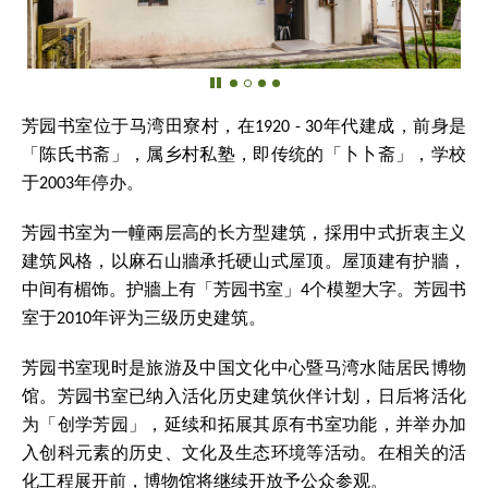
芳园书室位于马湾田寮村，在1920 - 30年代建成，前身是
「陈氏书斋」，属乡村私塾，即传统的「卜卜斋」，学校
于2003年停办。
芳园书室为一幢兩层高的长方型建筑，採用中式折衷主义
建筑风格，以麻石山牆承托硬山式屋顶。屋顶建有护牆，
中间有楣饰。护牆上有「芳园书室」4个模塑大字。芳园书
室于2010年评为三级历史建筑。
芳园书室现时是旅游及中国文化中心暨马湾水陆居民博物
馆。芳园书室已纳入活化历史建筑伙伴计划，日后将活化
为「创学芳园」，延续和拓展其原有书室功能，并举办加
入创科元素的历史、文化及生态环境等活动。在相关的活
化工程展开前，博物馆将继续开放予公众参观。