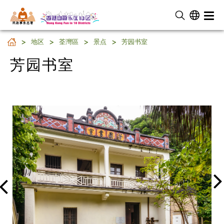
民 政 事 务 总 署
芳园书室
地区
荃灣區
景点
芳园书室
芳园书室