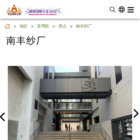
民 政 事 务 总 署
南丰纱厂
地区
荃灣區
景点
南丰纱厂
南丰纱厂