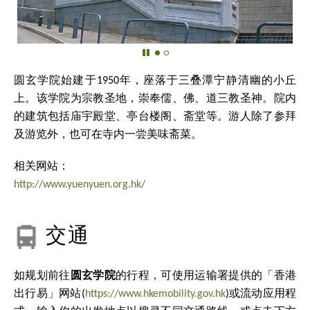
圆玄学院始建于1950年，座落于三叠潭宁静清幽的小丘
上。该学院为宗教圣地，崇奉儒、佛、道三教圣神。院内
的建筑包括庙宇殿堂、亭台楼阁、斋堂等。游人除了参拜
及游览外，也可在寺内一尝美味斋菜。
相关网站：
http://www.yuenyuen.org.hk/
交通
如规划前往
圆玄学院
的行程，可使用运输署提供的「香港
出行易」网站(
https://www.hkemobility.gov.hk
)或流动应用程