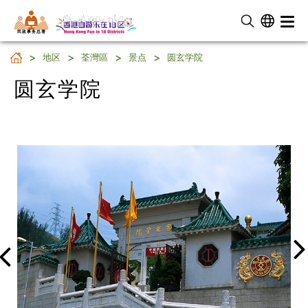
民 政 事 务 总 署
圆玄学院
地区
荃灣區
景点
圆玄学院
圆玄学院