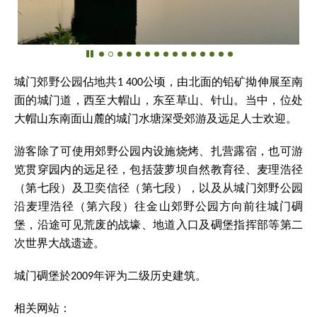
城门郊野公园佔地共
1 400
公顷，由北面的铅矿拗伸展至南
面的城门道，西至大帽山，东至草山、针山。当中，位处
大帽山东南面山麓的城门水塘深受郊游及远足人士欢迎。
游客除了可使用郊野公园内设施烧烤、扎营露宿，也可游
览贯穿园内的远足径，包括菠萝坝自然教育径、麦理浩径
（第七段）及卫奕信径（第七段），以及从城门郊野公园
沿麦理浩径（第六段）往金山郊野公园方向前往城门碉
堡，沿途可见荒废的战壕、地道入口及碉堡指挥部等第二
次世界大战遗迹。
城门碉堡於2009年评为二级历史建筑。
相关网站：