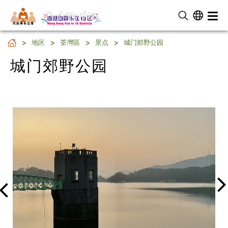
民 政 事 务 总 署
城门郊野公园
地区
荃灣區
景点
城门郊野公园
城门郊野公园