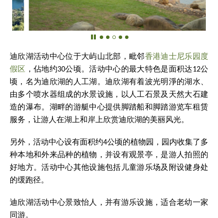
迪欣湖活动中心位于大屿山北部，毗邻
香港迪士尼乐园度
假区
，佔地约30公顷。活动中心的最大特色是面积达12公
顷，名为迪欣湖的人工湖。迪欣湖有着波光明淨的湖水、
由多个喷水器组成的水景设施，以人工石景及天然大石建
造的瀑布。湖畔的游艇中心提供脚踏船和脚踏游览车租赁
服务，让游人在湖上和岸上欣赏迪欣湖的美丽风光。
另外，活动中心设有面积约4公顷的植物园，园内收集了多
种本地和外来品种的植物，并设有观景亭，是游人拍照的
好地方。活动中心其他设施包括儿童游乐场及附设健身处
的缓跑径。
迪欣湖活动中心景致怡人，并有游乐设施，适合老幼一家
同游。