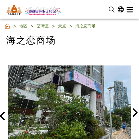
民 政 事 务 总 署
海之恋商场
地区
荃灣區
景点
海之恋商场
海之恋商场