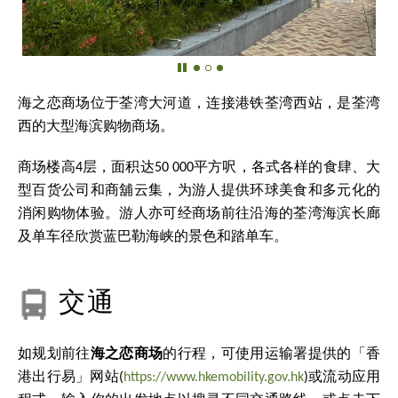
海之恋商场位于荃湾大河道，连接港铁荃湾西站，是荃湾
西的大型海滨购物商场。
商场楼高4层，面积达
50 000
平方呎，各式各样的食肆、大
型百货公司和商舖云集，为游人提供环球美食和多元化的
消闲购物体验。游人亦可经商场前往沿海的荃湾海滨长廊
及单车径欣赏蓝巴勒海峡的景色和踏单车。
交通
如规划前往
海之恋商场
的行程，可使用运输署提供的「香
港出行易」网站(
https://www.hkemobility.gov.hk
)或流动应用