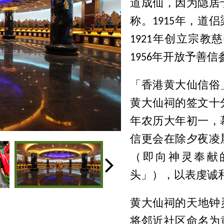
道成仙，因为隐居
称。1915年，
1921年创立宗
1956年开放予善信
「香港黄大仙信俗
黄大仙祠的签文十
年农历大年初一，
信更会在除夕夜凌
（即向神灵奉献
头」），以表虔诚
黄大仙祠的天地钟
将邻近社区命名为