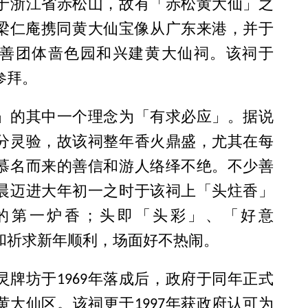
于浙江省赤松山，故有「赤松黄大仙」之
道侣梁仁庵携同黄大仙宝像从广东来港，并于
教慈善团体啬色园和兴建黄大仙祠。该祠于
参拜。
」的其中一个理念为「有求必应」。据说
分灵验，故该祠整年香火鼎盛，尤其在每
慕名而来的善信和游人络绎不绝。不少善
晨迈进大年初一之时于该祠上「头炷香」
的第一炉香；头即「头彩」、「好意
和祈求新年顺利，场面好不热闹。
灵牌坊于1969年落成后，政府于同年正式
黄大仙区。该祠更于1997年获政府认可为