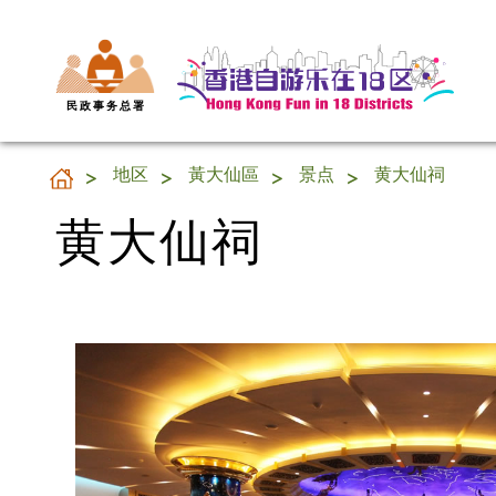
民 政 事 务 总 署
黄大仙祠
地区
黃大仙區
景点
黄大仙祠
黄大仙祠