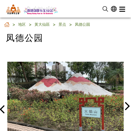
民 政 事 务 总 署
凤德公园
地区
黃大仙區
景点
凤德公园
凤德公园