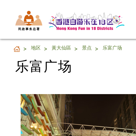
民 政 事 务 总 署
乐富广场
地区
黃大仙區
景点
乐富广场
乐富广场