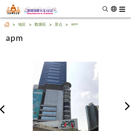
民 政 事 务 总 署
apm
apm
地区
觀塘區
景点
apm