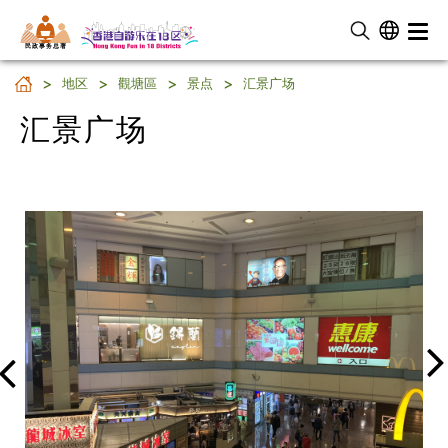
民 政 事 务 总 署
汇景广场
地区
觀塘區
景点
汇景广场
汇景广场