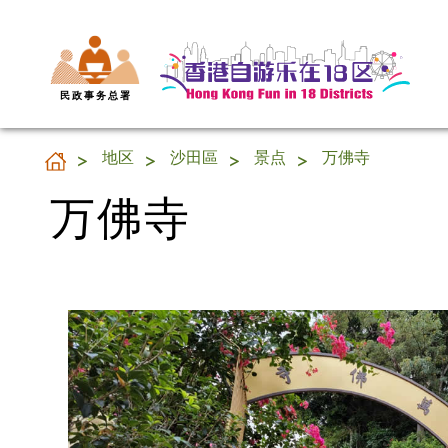
民 政 事 务 总 署
万佛寺
地区
沙田區
景点
万佛寺
万佛寺