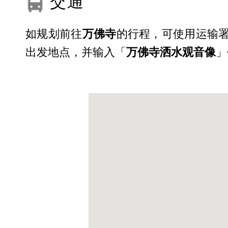
交通
如规划前往
万佛寺
的行程，可使用运输署
出发地点，并输入「
万佛寺洒水观音像
」