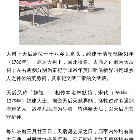
大树下天后庙位于十八乡瓦窰头，约建于清朝乾隆51年
（1786年），庙居大树下，因此得名。古庙之正殿为天后
祠；左右两侧分别为奉祀于1899年英国租借新界时殉难乡
人之神位的英勇祠，及奉祀文武二帝的文武殿。
天后又称「妈祖」，相传本名林默娘，宋代（960年 —
1279年）福建人士。据说天后天赋异能，拯救过许多遇到
海难的人，故举凡以海为生者，皆供奉天后，以天后为其
守护神。
每年农曆三月廿三日，天后诞会景之日，庙宇内外均有重