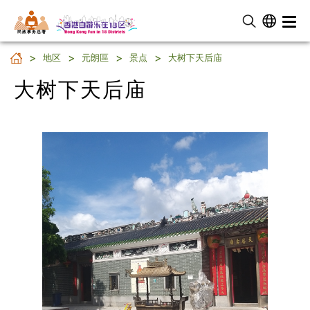
民 政 事 务 总 署
大树下天后庙
地区
元朗區
景点
大树下天后庙
大树下天后庙