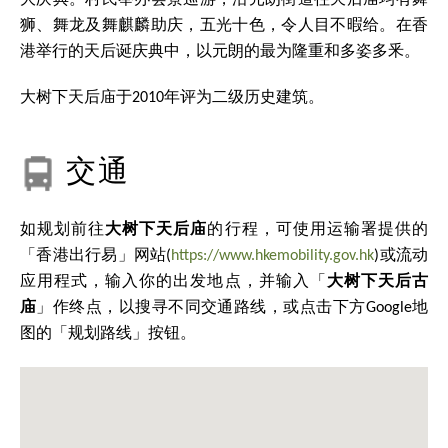
大庆典。村民举办会景巡游，沿元朗街道往天后庙均有舞
狮、舞龙及舞麒麟助庆，五光十色，令人目不暇给。在香
港举行的天后诞庆典中，以元朗的最为隆重和多姿多釆。
大树下天后庙于2010年评为二级历史建筑。
交通
如规划前往
大树下天后庙
的行程，可使用运输署提供的
「香港出行易」网站(
https://www.hkemobility.gov.hk
)或流动
应用程式，输入你的出发地点，并输入「
大树下天后古
庙
」作终点，以搜寻不同交通路线，或点击下方Google地
图的「规划路线」按钮。