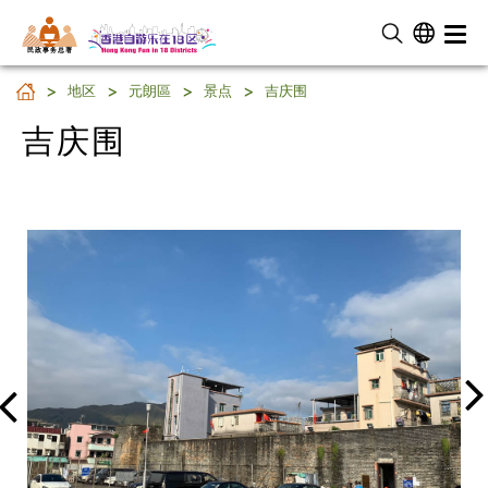
民 政 事 务 总 署
吉庆围
地区
元朗區
景点
吉庆围
吉庆围