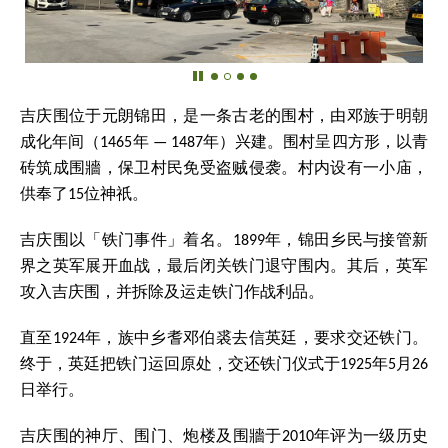
吉庆围位于元朗锦田，是一条古老的围村，由邓族于明朝
成化年间（1465年 — 1487年）兴建。围村呈四方形，以青
砖筑成围牆，保卫村民免受盗贼侵袭。村内设有一小庙，
供奉了15位神祇。
吉庆围以「铁门事件」着名。1899年，锦田乡民与接管新
界之英军展开血战，最后闭关铁门退守围内。其后，英军
攻入吉庆围，并拆除及运走铁门作战利品。
直至1924年，族中乡耆邓伯裘去信英廷，要求交还铁门。
终于，英廷把铁门运回原处，交还铁门仪式于1925年5月26
日举行。
吉庆围的神厅、围门、炮楼及围牆于2010年评为一级历史