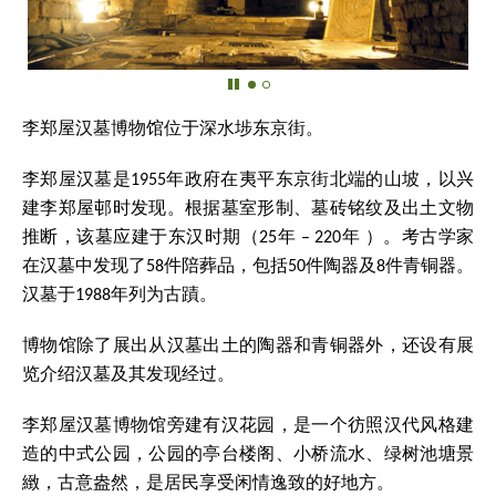
李郑屋汉墓博物馆位于深水埗东京街。
李郑屋汉墓是1955年政府在夷平东京街北端的山坡，以兴
建李郑屋邨时发现。根据墓室形制、墓砖铭纹及出土文物
推断，该墓应建于东汉时期（25年 – 220年 ）。考古学家
在汉墓中发现了58件陪葬品，包括50件陶器及8件青铜器。
汉墓于1988年列为古蹟。
博物馆除了展出从汉墓出土的陶器和青铜器外，还设有展
览介绍汉墓及其发现经过。
李郑屋汉墓博物馆旁建有汉花园，是一个彷照汉代风格建
造的中式公园，公园的亭台楼阁、小桥流水、绿树池塘景
緻，古意盎然，是居民享受闲情逸致的好地方。