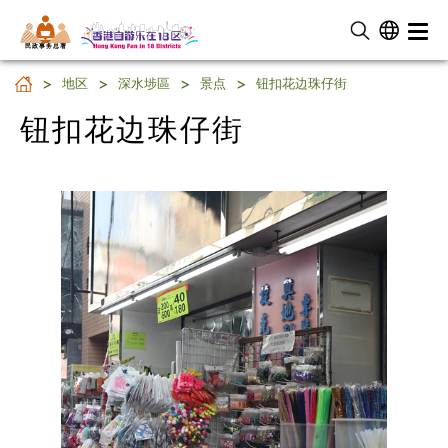
民 政 事 务 总 署
钮扣花边珠仔街
地区
深水埗區
景点
钮扣花边珠仔街
钮扣花边珠仔街