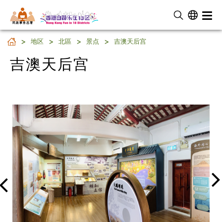
民 政 事 务 总 署
吉澳天后宫
地区
北區
景点
吉澳天后宫
吉澳天后宫