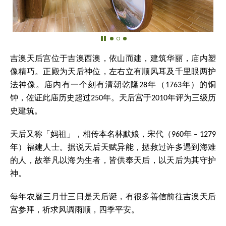
吉澳天后宫位于吉澳西澳，依山而建，建筑华丽，庙内塑
像精巧。正殿为天后神位，左右立有顺风耳及千里眼两护
法神像。庙内有一个刻有清朝乾隆28年（1763年）的铜
钟，佐证此庙历史超过250年。天后宫于2010年评为三级历
史建筑。
天后又称「妈祖」，相传本名林默娘，宋代（960年 – 1279
年）福建人士。据说天后天赋异能，拯救过许多遇到海难
的人，故举凡以海为生者，皆供奉天后，以天后为其守护
神。
每年农曆三月廿三日是天后诞，有很多善信前往吉澳天后
宫参拜，祈求风调雨顺，四季平安。