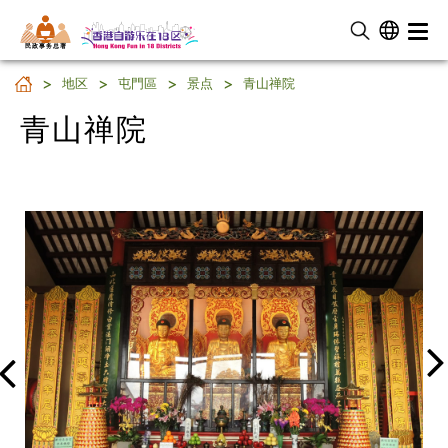
民 政 事 务 总 署
青山禅院
地区
屯門區
景点
青山禅院
青山禅院