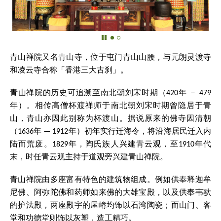
青山禅院又名青山寺，位于屯门青山山腰，与元朗灵渡寺
和凌云寺合称「香港三大古刹」。
青山禅院的历史可追溯至南北朝刘宋时期（420年 － 479
年）。相传高僧杯渡禅师于南北朝刘宋时期曾隐居于青
山，青山亦因此别称为杯渡山。据说原来的佛寺因清朝
（1636年 — 1912年）初年实行迁海令，将沿海居民迁入内
陆而荒废。1829年，陶氏族人兴建青云观，至1910年代
末，时任青云观主持于道观旁兴建青山禅院。
青山禅院由多座富有特色的建筑物组成。例如供奉释迦牟
尼佛、阿弥陀佛和药师如来佛的大雄宝殿，以及供奉韦驮
的护法殿，两座殿宇的屋嵴均饰以石湾陶瓷；而山门、客
堂和功德堂则饰以灰塑，造工精巧。