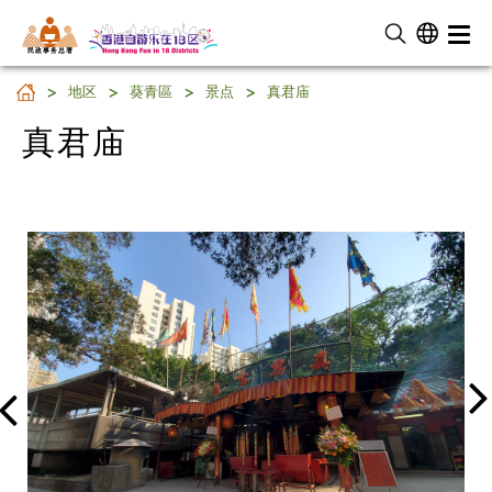
民 政 事 务 总 署
真君庙
地区
葵青區
景点
真君庙
真君庙