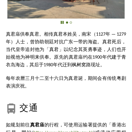
真君庙供奉真君。相传真君本姓吴，南宋（1127年 — 1279
年）人士，曾协助朝廷对抗广东一带的海盗。真君死后，
当代皇帝追封他为「真君」以纪念其英勇事迹，人们也开
始视他为神明来供奉。原先的真君庙约在1900年代建于青
衣岛海边，其后于1980年代迁到枫树窝路现址。
每年农曆三月十二至十六日为真君诞，期间会有传统粤剧
表演庆祝。
交通
如规划前往
真君庙
的行程，可使用运输署提供的「香港出