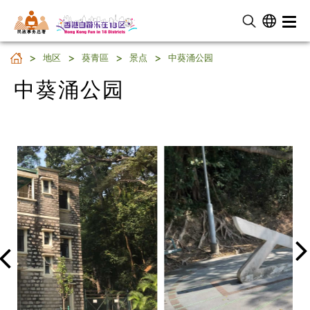
民 政 事 务 总 署
中葵涌公园
地区
葵青區
景点
中葵涌公园
中葵涌公园