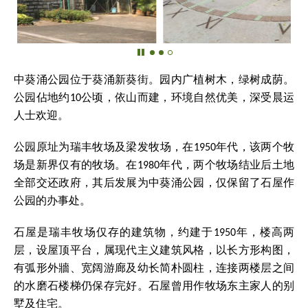
中葵涌公园位于葵涌新葵街。园内广植树木，绿树成荫。
公园佔地约10公顷，依山而建，环境自然优美，深受晨运
人士欢迎。
公园原址为瑞丰牧场及梁发牧场，在1950年代，该两个牧
场是新界仅有的牧场。在1980年代，两个牧场结业后土地
全部交还政府，其后发展为中葵涌公园，仅保留了石屋作
公园的办事处。
石屋是瑞丰牧场仅存的建筑物，约建于1950年，楼高两
层，设屋顶平台，属现代主义建筑风格，以长方形构图，
有弧形外牆、宽阔游廊及幼长简朴圆柱，连接两楼层之间
的水磨石楼梯仍保存完好。石屋曾用作牧场东主家人的别
墅及住宅。