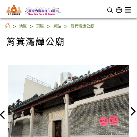
民 政 事 務 總 署
筲箕灣譚公廟
地區
東區
景點
筲箕灣譚公廟
筲箕灣譚公廟