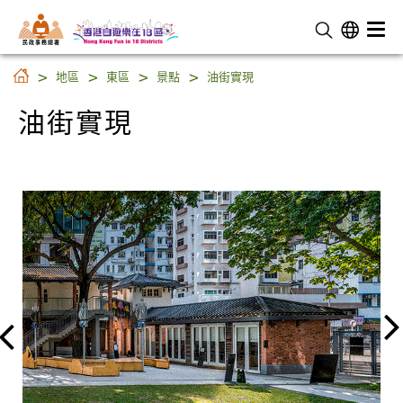
民 政 事 務 總 署
油街實現
地區
東區
景點
油街實現
油街實現