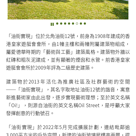
「油街實現」位於北角油街12號，前身為1908年建成的香
港皇家遊艇會會所，由1幢主樓和兩幢附屬建築物組成，
屬愛德華時期的「藝術與工藝」建築風格。建築物外牆以
紅磚和粗灰泥建成，並有顯著的煙囪和水管。前香港皇家
遊艇會會所於2009年評為二級歷史建築。
建築物於2013年活化為推廣社區及社群藝術的空間
──「油街實現」，其名字取地址油街12號的諧音，寓意
新進藝術家由此出發，逐步實現藝術理想；至於英文名稱
「Oi!」，則源自油街的英文名稱Oil Street，是呼籲大家
發揮創意的行動號召。
「油街實現」於2022年5月完成擴展計劃，連結毗鄰逾
3 000
平方米的戶外空間，新建的油街玻璃屋樓高兩層，提